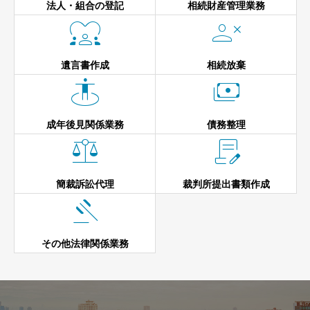
法人・組合の登記
相続財産管理業務


遺言書作成
相続放棄


成年後見関係業務
債務整理


簡裁訴訟代理
裁判所提出書類作成

その他法律関係業務